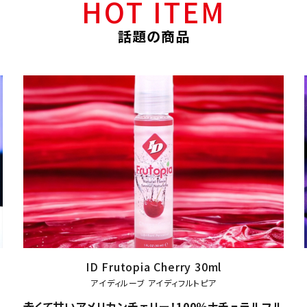
HOT ITEM
話題の商品
SKYN Premium +
エスケイワイエヌプレミアム
ル
伸縮性にすぐれた新素材IR（ポリイソプレン）で作ら