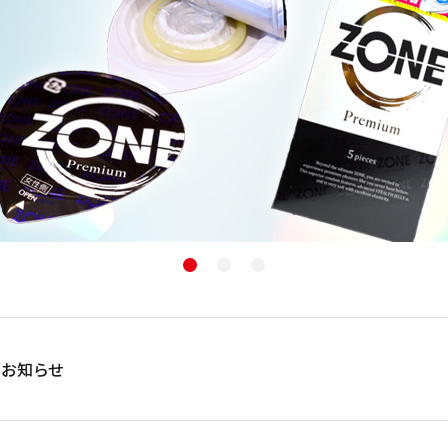
コラボレーション
Tシャツ
ソックス
小物
厚型
ドット付き
ェル付き
香り(フレーバー)付き
メントールジェ
オリジナル雑貨
輸入
トタイプ
リアルフィット
一段絞り形状
TENGA
イロハ
透明）
ナチュラル（無着色）
ホワイト
ブラック
オレンジ
コスメ一覧
お知らせ
コンドーム一
サプリメント・ドリンク一覧