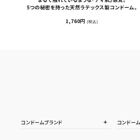
ム。
ーツから抽出したフレーバーを使用。砂糖やパラペ
を不使用、女性や敏感な方にも優しい使い心地。
1,426円
(税込)
コンドームブランド
コンドー