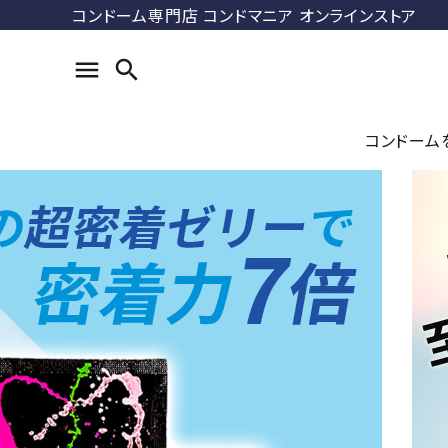
コンドーム専門店 コンドマニア オンラインストア
menu
search
コンドーム
search
コンドマ
ル
ACCOUNT MENU
DUREX
ようこそ ゲスト 様
ス）
meeting_room
person
ログイン
新規会員登録
最近チェックした商品
ラージサ