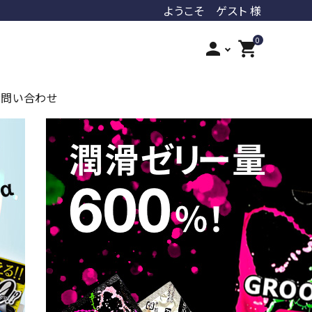
ようこそ ゲスト 様
0
person
shopping_cart
お問い合わせ
iroha
ジェクス
オカモト
ジャパンメディカル
PLAY&JOY
LUVLOOB