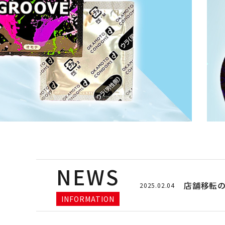
コンドーム
薄型
潤滑剤・ローション
ホットジ
衛生用品
ストレー
アパレル
雑貨
クリア（
セルフプレジャー
ブルー
NEWS
コスメ
店舗移転の
2025.02.04
サポートグッズ
INFORMATION
ジョーク
覧