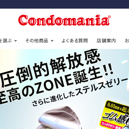
を選ぶ
その他商品
よくある質問
店舗案内
ニアオリジナ
アイディールーブ
オカモト
アストログライド
サガミ
ジェクス
bda オーガニック
（デュレック
findom/フィンドム
イズ
スタンダードサイズ
スリムサイズ