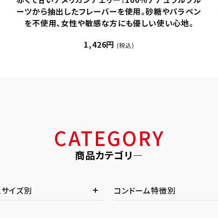
ン
れたSKYN Premium。 こちらのSKYN Premium +
（プラス）は従来品に比べて、伸縮性が一段とアップし
ました！
1,320円
(税込)
CATEGORY
商品カテゴリ―
ムサイズ別
コンドーム特徴別