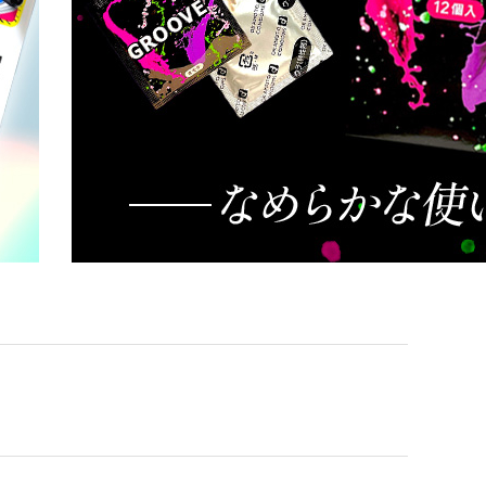
Tシャツ（長袖）
スウェット
リブ付き
夜光
ル付き
ジェル多め
リブ形状
フレアタイプ
ピンク
グリーン