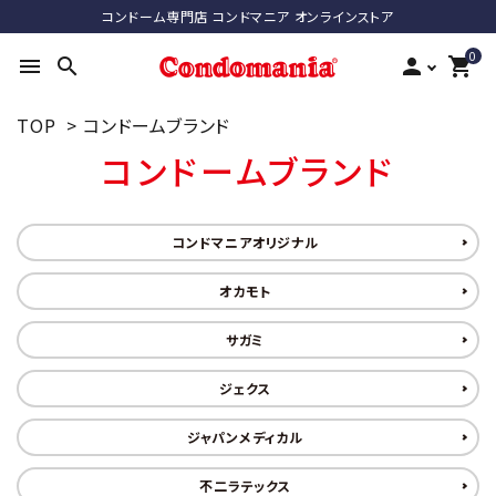
コンドーム専門店 コンドマニア オンラインストア
0
menu
search
person
shopping_cart
TOP
>
コンドームブランド
search
コンドームブランド
ACCOUNT MENU
コンドマニアオリジナル
ようこそ ゲスト 様
オカモト
meeting_room
person
ログイン
新規会員登録
サガミ
最近チェックした商品
ジェクス
ジャパンメディカル
コンドーム
不二ラテックス