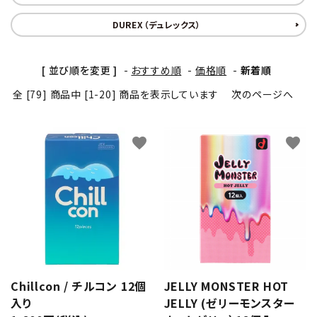
潤滑剤・ローション
DUREX（デュレックス）
衛生用品
[ 並び順を変更 ]
-
おすすめ順
-
価格順
-
新着順
アパレル
全 [79] 商品中 [1-20] 商品を表示しています
次のページへ
雑貨
favorite
favorite
セルフプレジャー
コスメ
サポートグッズ
サプリメント・ドリンク
Chillcon / チルコン 12個
JELLY MONSTER HOT
店舗案内
入り
JELLY (ゼリーモンスター