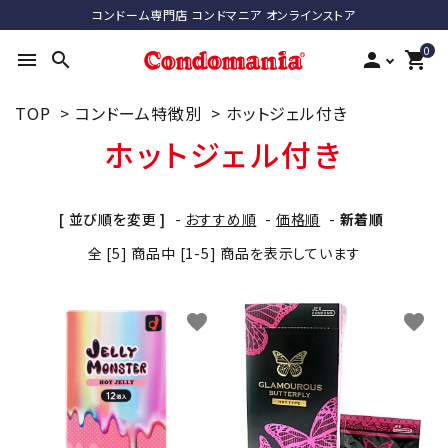
コンドーム専門店 コンドマニア オンラインストア
0
menu
search
person
shopping_cart
TOP
>
コンドーム特徴別
>
ホットジェル付き
search
ホットジェル付き
ACCOUNT MENU
[ 並び順を変更 ]
-
おすすめ順
-
価格順
-
新着順
ようこそ ゲスト 様
全 [5] 商品中 [1-5] 商品を表示しています
meeting_room
person
ログイン
新規会員登録
favorite
favorite
最近チェックした商品
コンドーム