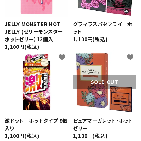
潤滑剤・ローション
衛生用品
JELLY MONSTER HOT
グラマラスバタフライ ホ
JELLY (ゼリーモンスター
ット
アパレル
ホットゼリー）12個入
1,100円(税込)
1,100円(税込)
雑貨
favorite
favorite
セルフプレジャー
SOLD OUT
コスメ
サポートグッズ
サプリメント・ドリンク
激ドット ホットタイプ 8個
ピュアマーガレット・ホット
入り
ゼリー
店舗案内
1,100円(税込)
1,100円(税込)