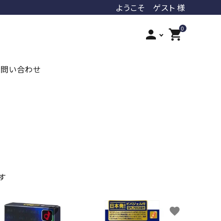
ようこそ ゲスト 様
0
person
shopping_cart
お問い合わせ
iroha
ジェクス
オカモト
ジャパンメディカル
PLAY&JOY
LUVLOOB
ます
favorite
favorite