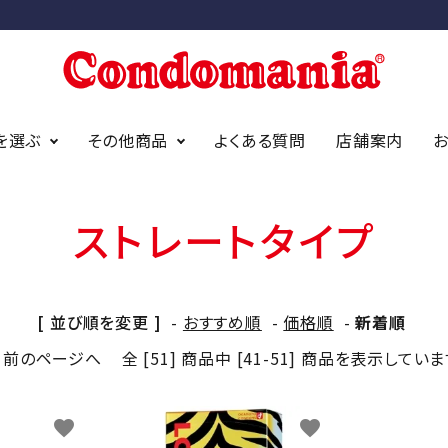
を選ぶ
その他商品
よくある質問
店舗案内
ストレートタイプ
ニアオリジナ
アイディールーブ
オカモト
アストログライド
サガミ
ジェクス
bda オーガニック
（デュレック
[ 並び順を変更 ]
-
おすすめ順
-
価格順
-
新着順
前のページへ
全 [51] 商品中 [41-51] 商品を表示してい
findom/フィンドム
イズ
スタンダードサイズ
スリムサイズ
favorite
favorite