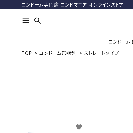
コンドーム専門店 コンドマニア オンラインストア
menu
search
コンドーム
TOP
>
コンドーム形状別
>
ストレートタイプ
search
コンドマ
ル
ACCOUNT MENU
DUREX
ようこそ ゲスト 様
ス）
meeting_room
person
ログイン
新規会員登録
最近チェックした商品
ラージサ
favorite