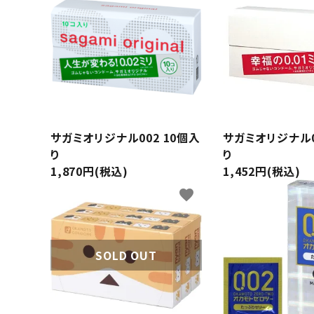
コンドーム
薄型
潤滑剤・ローション
ホットジ
衛生用品
ストレー
アパレル
サガミオリジナル002 10個入
サガミオリジナル0
り
り
雑貨
1,870円(税込)
1,452円(税込)
favorite
クリア（
セルフプレジャー
ブルー
コスメ
SOLD OUT
サポートグッズ
ジョーク
覧