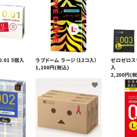
コラボレーション
Tシャツ
ソックス
小物
厚型
ドット付き
ェル付き
香り(フレーバー)付き
メントールジェ
オリジナル雑貨
輸入
トタイプ
リアルフィット
一段絞り形状
.01 5個入
ラブドーム ラージ（12コ入）
ゼロゼロスリ
1,100円(税込)
入
TENGA
イロハ
2,200円(
favorite
favorite
透明）
ナチュラル（無着色）
ホワイト
ブラック
オレンジ
コスメ一覧
コンドーム一
サプリメント・ドリンク一覧