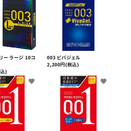
Tシャツ（長袖）
スウェット
リブ付き
夜光
ル付き
ジェル多め
リブ形状
フレアタイプ
ー ラージ 10コ
003 ビバジェル
2,200円(税込)
税込)
favorite
favorite
ピンク
グリーン