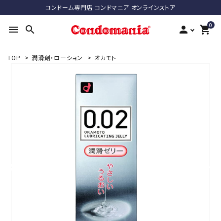
コンドーム専門店 コンドマニア オンラインストア
0
menu
search
person
shopping_cart
TOP
>
潤滑剤・ローション
>
オカモト
search
ACCOUNT MENU
ようこそ ゲスト 様
meeting_room
person
ログイン
新規会員登録
最近チェックした商品
コンドーム