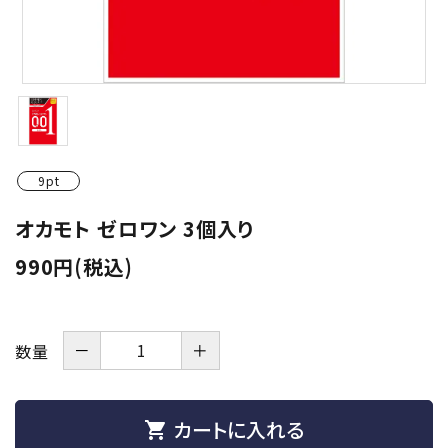
潤滑剤・ローション
衛生用品
アパレル
雑貨
9pt
セルフプレジャー
オカモト ゼロワン 3個入り
990円(税込)
コスメ
サポートグッズ
－
＋
数量
サプリメント・ドリンク
店舗案内
カートに入れる
shopping_cart