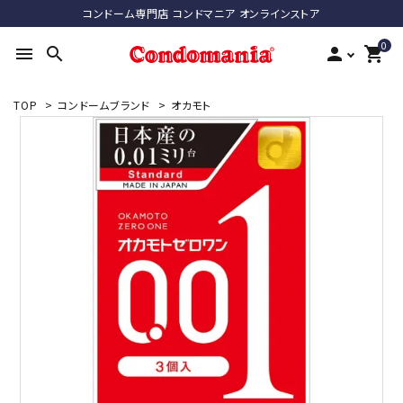
コンドーム専門店 コンドマニア オンラインストア
0
menu
search
person
shopping_cart
TOP
>
コンドームブランド
>
オカモト
search
ACCOUNT MENU
ようこそ ゲスト 様
meeting_room
person
ログイン
新規会員登録
最近チェックした商品
コンドーム