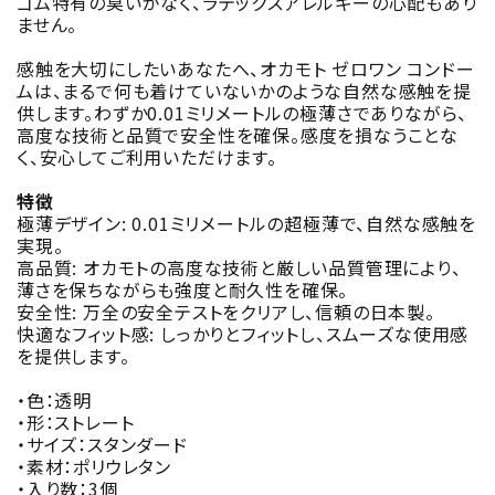
ゴム特有の臭いがなく、ラテックスアレルギーの心配もあり
ません。
感触を大切にしたいあなたへ、オカモト ゼロワン コンドー
ムは、まるで何も着けていないかのような自然な感触を提
供します。わずか0.01ミリメートルの極薄さでありながら、
高度な技術と品質で安全性を確保。感度を損なうことな
く、安心してご利用いただけます。
特徴
極薄デザイン: 0.01ミリメートルの超極薄で、自然な感触を
実現。
高品質: オカモトの高度な技術と厳しい品質管理により、
薄さを保ちながらも強度と耐久性を確保。
安全性: 万全の安全テストをクリアし、信頼の日本製。
快適なフィット感: しっかりとフィットし、スムーズな使用感
を提供します。
・色：透明
・形：ストレート
・サイズ：スタンダード
・素材：ポリウレタン
・入り数：3個