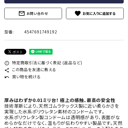
mail_outline
favorite
お問い合わせ
型番:
4547691749192
特定商取引法に基づく表記 (返品など)
error_outline
この商品を友達に教える
share
買い物を続ける
undo
厚みはわずか0.01ミリ台！ 極上の感触、最高の安全性
技術革新により、天然ゴムラテックス製に近い柔らかさを
実現した水系ポリウレタン素材のコンドームです。
水系ポリウレタン製コンドームは透明感があり、表面がな
めらかなだけでなく、温もりが伝わりやすい製品です。天然