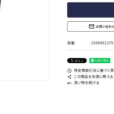
コラボレーション
Tシャツ
ソックス
小物
厚型
ドット付き
ェル付き
香り(フレーバー)付き
メントールジェ
mail_outline
お問い合わ
オリジナル雑貨
輸入
型番:
1559401175
トタイプ
リアルフィット
一段絞り形状
TENGA
イロハ
特定商取引法に基づく表記
透明）
ナチュラル（無着色）
ホワイト
error_outline
この商品を友達に教える
ブラック
オレンジ
share
買い物を続ける
コスメ一覧
undo
コンドーム一
サプリメント・ドリンク一覧