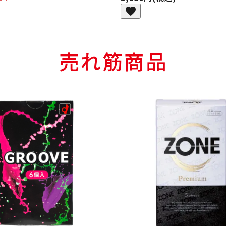
favorite
売れ筋商品