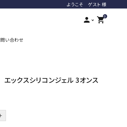
ようこそ ゲスト 様
0
person
shopping_cart
お問い合わせ
iroha
ジェクス
オカモト
ジャパンメディカル
 エックスシリコンジェル 3オンス
PLAY&JOY
LUVLOOB
＋