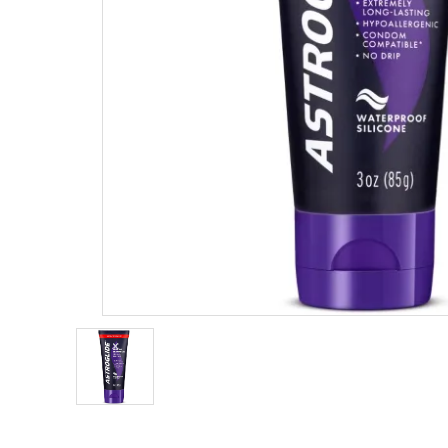
コンドーム
薄型
潤滑剤・ローション
ホットジ
衛生用品
ストレー
アパレル
雑貨
クリア（
セルフプレジャー
ブルー
コスメ
サポートグッズ
ジョーク
覧