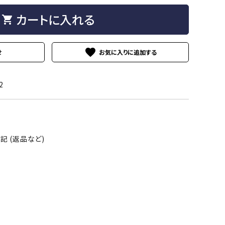
Tシャツ（長袖）
スウェット
カートに入れる
shopping_cart
リブ付き
夜光
ル付き
ジェル多め
favorite
せ
2
リブ形状
フレアタイプ
 (返品など)
ピンク
グリーン