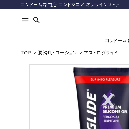
コンドーム専門店 コンドマニア オンラインストア
menu
search
コンドーム
TOP
>
潤滑剤・ローション
>
アストログライド
search
コンドマ
ル
ACCOUNT MENU
DUREX
ようこそ ゲスト 様
ス）
meeting_room
person
ログイン
新規会員登録
最近チェックした商品
ラージサ