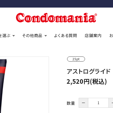
を選ぶ
その他商品
よくある質問
店舗案内
25pt
ニアオリジナ
アイディールーブ
オカモト
アストログライド
サガミ
アストログライド
ジェクス
bda オーガニック
（デュレック
2,520円(税込)
findom/フィンドム
－
数量
イズ
スタンダードサイズ
スリムサイズ