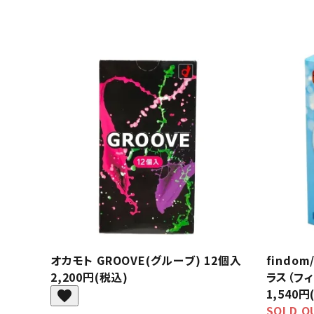
オカモト GROOVE(グルーブ) 12個入
findo
2,200円(税込)
ラス（フ
1,540円
favorite
SOLD O