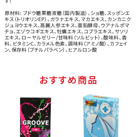
す！
原材料: ブドウ糖果糖液糖（国内製造）、ショ糖、スッポンエ
キス（トリオリンEP）、ガラナエキス、マカエキス、カンカニク
ジュヨウエキス、高麗人参エキス、亜鉛酵母、ウアナルポマ
チョ、エゾウコギエキス、牡蠣エキス、コブラエキス、サソリ
エキス、ローヤルゼリー/甘味料（ソルビット）、酸味料、香
料、ビタミンC、カラメル色素、調味料（アミノ酸）、カフェイ
ン、保存料（ブチルパラベン）、ヒアルロン酸
おすすめ商品