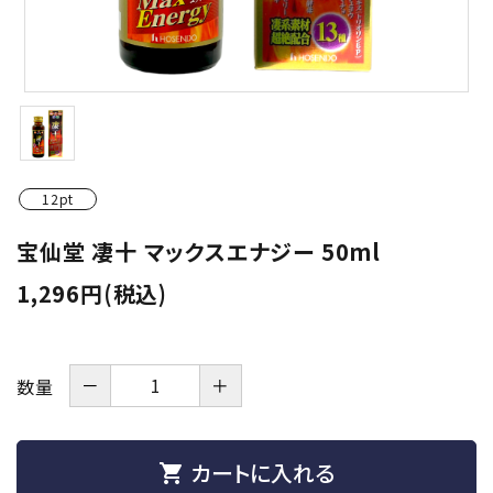
潤滑剤・ローション
衛生用品
アパレル
雑貨
12pt
セルフプレジャー
宝仙堂 凄十 マックスエナジー 50ml
1,296円(税込)
コスメ
サポートグッズ
－
＋
数量
サプリメント・ドリンク
店舗案内
カートに入れる
shopping_cart