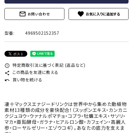
mail_outline
favorite
お問い合わせ
型番:
4969502152357
特定商取引法に基づく表記 (返品など)
error_outline
この商品を友達に教える
share
買い物を続ける
undo
凄十マックスエナジードリンクは世界中から集めた動植物
素材13種類の成分を豪快配合！（スッポンエキス・カンカニ
クジュヨウ・ウァナルポマチョ・コブラ・牡蠣エキス・サソリ・
マカ+亜鉛酵母・ガラナ・ヒアルロン酸・カフェイン・高麗人
参・ローヤルゼリー・エゾウコギ）。あなたの底力を支えま