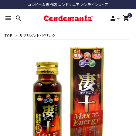
コンドーム専門店 コンドマニア オンラインストア
0
menu
search
person
shopping_cart
TOP
>
サプリメント・ドリンク
search
ACCOUNT MENU
ようこそ ゲスト 様
meeting_room
person
ログイン
新規会員登録
最近チェックした商品
コンドーム