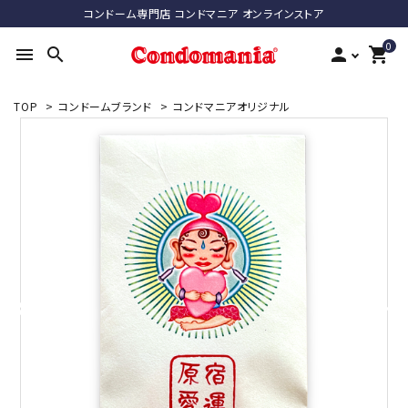
コンドーム専門店 コンドマニア オンラインストア
0
menu
search
person
shopping_cart
TOP
>
コンドームブランド
>
コンドマニアオリジナル
search
ACCOUNT MENU
ようこそ ゲスト 様
meeting_room
person
ログイン
新規会員登録
最近チェックした商品
コンドーム