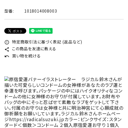
型番:
1018014008003
特定商取引法に基づく表記 (返品など)
error_outline
この商品を友達に教える
share
買い物を続ける
undo
イラストレーター ラジカル鈴木さんが
描いた可愛らしいコンドームの女神様があなたのラブ運と
幸運を呼びます。パッケージの中にはハイクオリティなコン
ドームの他に女神様のお守りが付属しています。お財布や
バッグの中にそっと忍ばせて素敵なラブをゲットして下さ
い。付属のお守りは女神様と共に明治神宮にて心願成就の
御祈願をお願いしています。ラジカル鈴木さんホームペー
ジhttps://radicalsuzuki.jpカラー：ピンクサイズ：スタン
ダード＜個数＞コンドーム ２個入原宿愛運お守り 1個入