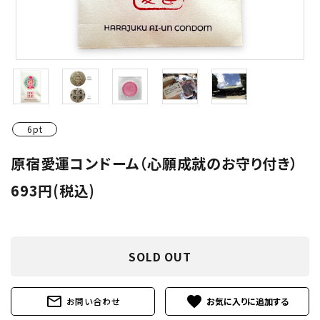
潤滑剤・ローション
衛生用品
アパレル
雑貨
6pt
セルフプレジャー
原宿愛運コンドーム（心願成就のお守り付き）
693円(税込)
コスメ
サポートグッズ
SOLD OUT
サプリメント・ドリンク
店舗案内
mail_outline
favorite
お問い合わせ