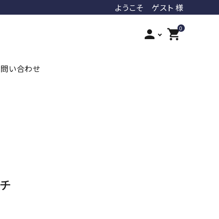
ようこそ ゲスト 様
0
person
shopping_cart
お問い合わせ
iroha
ジェクス
オカモト
ジャパンメディカル
PLAY&JOY
LUVLOOB
ッチ