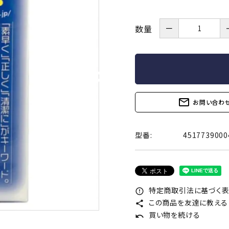
コラボレーション
Tシャツ
ソックス
小物
－
数量
厚型
ドット付き
ェル付き
香り(フレーバー)付き
メントールジェ
オリジナル雑貨
輸入
トタイプ
リアルフィット
一段絞り形状
mail_outline
お問い合わ
TENGA
イロハ
型番:
4517739000
透明）
ナチュラル（無着色）
ホワイト
ブラック
オレンジ
コスメ一覧
特定商取引法に基づく表記
error_outline
この商品を友達に教える
コンドーム一
share
買い物を続ける
サプリメント・ドリンク一覧
undo