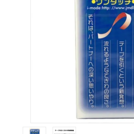
コンドーム
薄型
潤滑剤・ローション
ホットジ
衛生用品
ストレー
アパレル
雑貨
クリア（
セルフプレジャー
ブルー
コスメ
サポートグッズ
ジョーク
覧