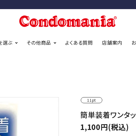
を選ぶ
その他商品
よくある質問
店舗案内
ニアオリジナ
アイディールーブ
オカモト
アストログライド
サガミ
ジェクス
bda オーガニック
（デュレック
11pt
findom/フィンドム
簡単装着ワンタ
1,100円(税込)
イズ
スタンダードサイズ
スリムサイズ