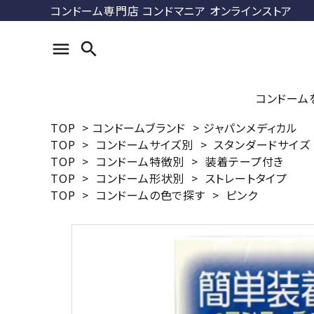
コンドーム専門店 コンドマニア オンラインストア
menu
search
コンドーム
TOP
>
コンドームブランド
>
ジャパンメディカル
TOP
>
コンドームサイズ別
>
スタンダードサイズ
search
TOP
>
コンドーム特徴別
>
装着テープ付き
コンドマ
TOP
>
コンドーム形状別
>
ストレートタイプ
ル
ACCOUNT MENU
TOP
>
コンドームの色で探す
>
ピンク
DUREX
ようこそ ゲスト 様
ス）
meeting_room
person
ログイン
新規会員登録
最近チェックした商品
ラージサ