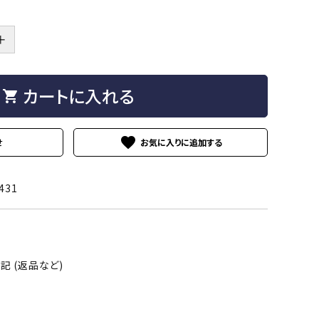
Tシャツ（長袖）
スウェット
＋
リブ付き
夜光
ル付き
ジェル多め
カートに入れる
shopping_cart
リブ形状
フレアタイプ
favorite
せ
431
ピンク
グリーン
 (返品など)