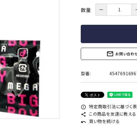
コラボレーション
Tシャツ
－
数量
ソックス
小物
厚型
ドット付き
ェル付き
香り(フレーバー)付き
メントールジェ
オリジナル雑貨
輸入
mail_outline
お問い合わ
トタイプ
リアルフィット
一段絞り形状
TENGA
イロハ
型番:
4547691696
透明）
ナチュラル（無着色）
ホワイト
ブラック
オレンジ
コスメ一覧
特定商取引法に基づく表記
error_outline
この商品を友達に教える
share
買い物を続ける
コンドーム一
undo
サプリメント・ドリンク一覧