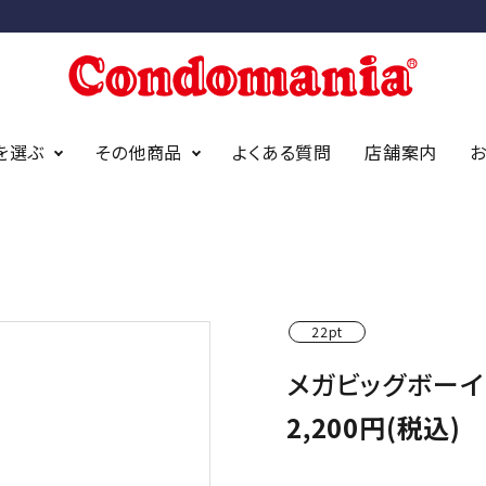
を選ぶ
その他商品
よくある質問
店舗案内
ニアオリジナ
アイディールーブ
オカモト
アストログライド
サガミ
ジェクス
bda オーガニック
（デュレック
22pt
メガビッグボーイ
findom/フィンドム
2,200円(税込)
イズ
スタンダードサイズ
スリムサイズ