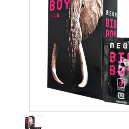
コンドーム
薄型
潤滑剤・ローション
ホットジ
衛生用品
ストレー
アパレル
雑貨
クリア（
セルフプレジャー
ブルー
コスメ
サポートグッズ
ジョーク
覧