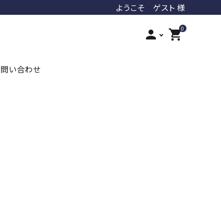
ようこそ ゲスト 様
0
person
shopping_cart
お問い合わせ
iroha
ジェクス
オカモト
ジャパンメディカル
PLAY&JOY
LUVLOOB