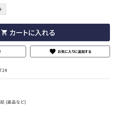
Tシャツ（長袖）
スウェット
＋
リブ付き
夜光
ル付き
ジェル多め
カートに入れる
shopping_cart
favorite
せ
リブ形状
フレアタイプ
724
ピンク
グリーン
 (返品など)