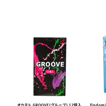
オカモト GROOVE(グルーブ) 12個入
findo