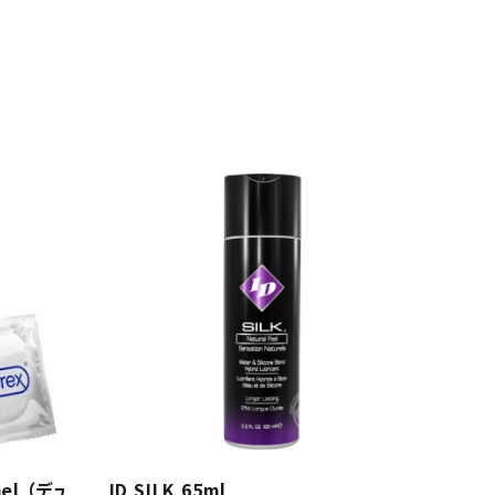
Gel （デュ
ID SILK 65ml