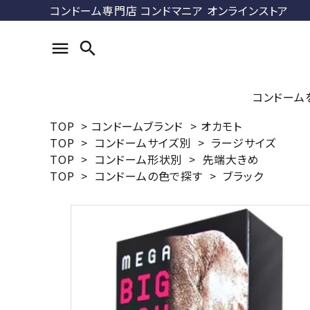
コンドーム専門店 コンドマニア オンラインストア
menu
search
コンドーム
TOP
>
コンドームブランド
>
オカモト
TOP
>
コンドームサイズ別
>
ラージサイズ
search
TOP
>
コンドーム形状別
>
先端大きめ
コンドマ
TOP
>
コンドームの色で探す
>
ブラック
ル
ACCOUNT MENU
DUREX
ようこそ ゲスト 様
ス）
meeting_room
person
ログイン
新規会員登録
最近チェックした商品
ラージサ