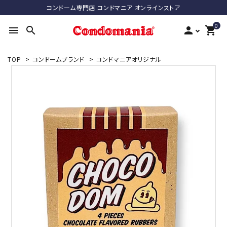
コンドーム専門店 コンドマニア オンラインストア
0
menu
search
person
shopping_cart
TOP
>
コンドームブランド
>
コンドマニアオリジナル
search
ACCOUNT MENU
ようこそ ゲスト 様
meeting_room
person
ログイン
新規会員登録
最近チェックした商品
コンドーム