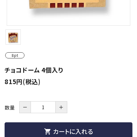
潤滑剤・ローション
衛生用品
アパレル
雑貨
8pt
セルフプレジャー
チョコドーム 4個入り
815円(税込)
コスメ
サポートグッズ
－
＋
数量
サプリメント・ドリンク
店舗案内
カートに入れる
shopping_cart