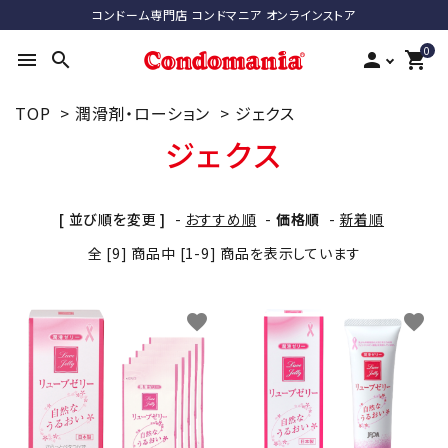
コンドーム専門店 コンドマニア オンラインストア
0
menu
search
person
shopping_cart
TOP
>
潤滑剤・ローション
>
ジェクス
search
ジェクス
ACCOUNT MENU
[ 並び順を変更 ]
-
おすすめ順
-
価格順
-
新着順
ようこそ ゲスト 様
全 [9] 商品中 [1-9] 商品を表示しています
meeting_room
person
ログイン
新規会員登録
favorite
favorite
最近チェックした商品
コンドーム