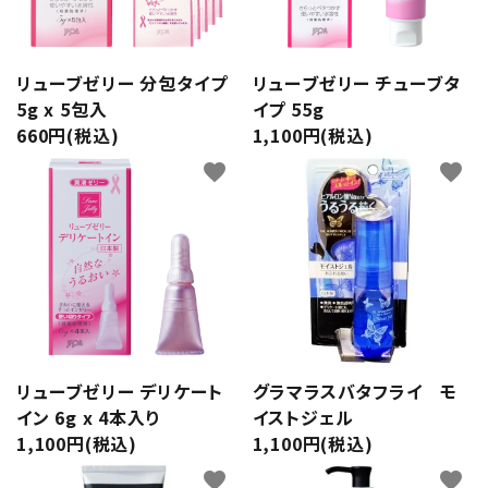
潤滑剤・ローション
衛生用品
リューブゼリー 分包タイプ
リューブゼリー チューブタ
5g x 5包入
イプ 55g
アパレル
660円(税込)
1,100円(税込)
favorite
favorite
雑貨
セルフプレジャー
コスメ
サポートグッズ
リューブゼリー デリケート
グラマラスバタフライ モ
サプリメント・ドリンク
イン 6g x 4本入り
イストジェル
1,100円(税込)
1,100円(税込)
店舗案内
favorite
favorite