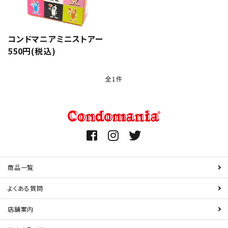
潤滑剤・ローション
衛生用品
コンドマニアミニストアー
550円(税込)
アパレル
全1件
雑貨
セルフプレジャー
キーワード
コスメ
サポートグッズ
カテゴリー
商品一覧
サプリメント・ドリンク
よくある質問
店舗案内
店舗案内
検索する