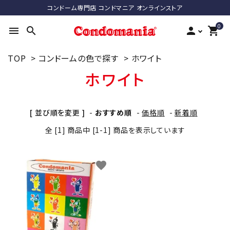
コンドーム専門店 コンドマニア オンラインストア
0
menu
search
person
shopping_cart
TOP
>
コンドームの色で探す
>
ホワイト
search
ホワイト
ACCOUNT MENU
[ 並び順を変更 ]
-
おすすめ順
-
価格順
-
新着順
ようこそ ゲスト 様
全 [1] 商品中 [1-1] 商品を表示しています
meeting_room
person
ログイン
新規会員登録
favorite
最近チェックした商品
コンドーム