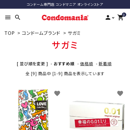
コンドーム専門店 コンドマニア オンラインストア
0
menu
search
person
shopping_cart
TOP
>
コンドームブランド
>
サガミ
search
サガミ
ACCOUNT MENU
[ 並び順を変更 ]
-
おすすめ順
-
価格順
-
新着順
ようこそ ゲスト 様
全 [9] 商品中 [1-9] 商品を表示しています
meeting_room
person
ログイン
新規会員登録
favorite
favorite
最近チェックした商品
コンドーム