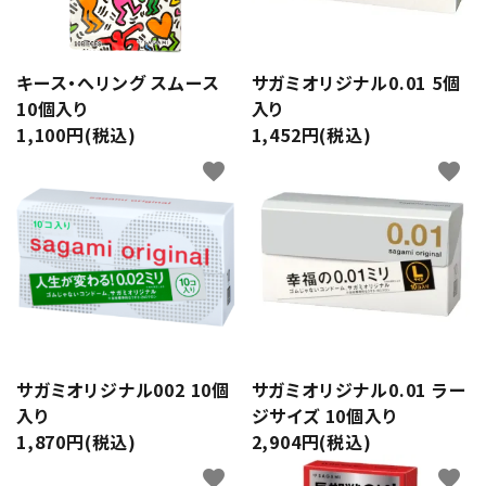
潤滑剤・ローション
衛生用品
キース・へリング スムース
サガミオリジナル0.01 5個
10個入り
入り
アパレル
1,100円(税込)
1,452円(税込)
favorite
favorite
雑貨
セルフプレジャー
コスメ
サポートグッズ
サガミオリジナル002 10個
サガミオリジナル0.01 ラー
サプリメント・ドリンク
入り
ジサイズ 10個入り
1,870円(税込)
2,904円(税込)
店舗案内
favorite
favorite