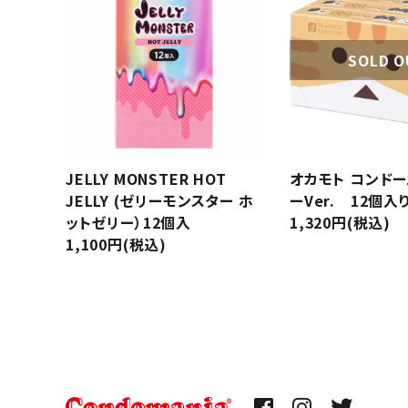
コンドーム
SOLD O
薄型
潤滑剤・ローション
ホットジ
衛生用品
ストレー
アパレル
JELLY MONSTER HOT
オカモト コンドー
JELLY (ゼリーモンスター ホ
ーVer. 12個入り
雑貨
ットゼリー）12個入
1,320円(税込)
1,100円(税込)
クリア（
セルフプレジャー
ブルー
コスメ
サポートグッズ
ジョーク
覧