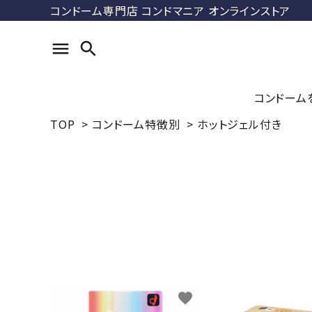
コンドーム専門店 コンドマニア オンラインストア
menu
search
コンドーム
TOP
>
コンドーム特徴別
>
ホットジェル付き
search
コンドマ
ル
ACCOUNT MENU
DUREX
ようこそ ゲスト 様
ス）
meeting_room
person
ログイン
新規会員登録
最近チェックした商品
ラージサ
favorite