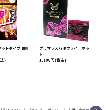
Tシャツ（長袖）
スウェット
リブ付き
夜光
ル付き
ジェル多め
リブ形状
フレアタイプ
ットタイプ 8個
グラマラスバタフライ ホッ
ト
税込)
1,100円(税込)
ピンク
グリーン
取引法について
プライバシーポリシー
お問い合わせ