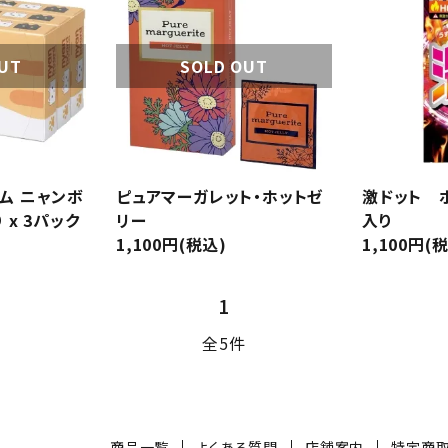
コラボレーション
Tシャツ
ソックス
小物
UT
SOLD OUT
厚型
ドット付き
ェル付き
香り(フレーバー)付き
メントールジェ
オリジナル雑貨
輸入
トタイプ
リアルフィット
一段絞り形状
ム ニャンボ
ピュアマーガレット・ホットゼ
激ドット ホ
 x 3パック
リー
入り
TENGA
イロハ
1,100円(税込)
1,100円(
透明）
ナチュラル（無着色）
ホワイト
1
ブラック
オレンジ
コスメ一覧
全5件
close
コンドーム一
サプリメント・ドリンク一覧
商品一覧
よくある質問
店舗案内
特定商