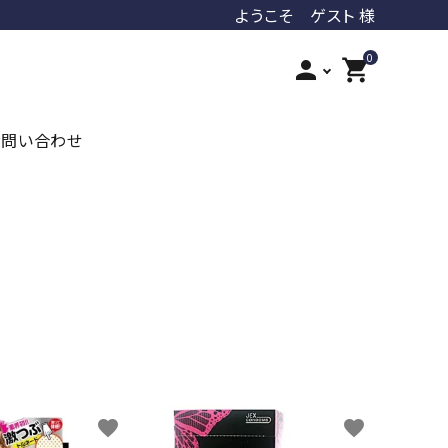
ようこそ ゲスト 様
0
person
shopping_cart
お問い合わせ
iroha
ジェクス
オカモト
ジャパンメディカル
PLAY&JOY
LUVLOOB
favorite
favorite