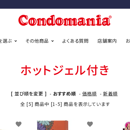
を選ぶ
その他商品
よくある質問
店舗案内
ホットジェル付き
ニアオリジナ
アイディールーブ
オカモト
アストログライド
サガミ
ジェクス
bda オーガニック
（デュレック
[ 並び順を変更 ]
-
おすすめ順
-
価格順
-
新着順
全 [5] 商品中 [1-5] 商品を表示しています
findom/フィンドム
イズ
スタンダードサイズ
スリムサイズ
favorite
favorite