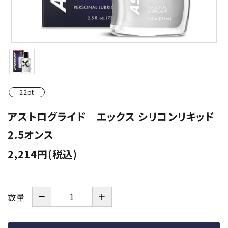
潤滑剤・ローション
衛生用品
アパレル
雑貨
22pt
セルフプレジャー
アストログライド エックス シリコンリキッド
2.5オンス
コスメ
2,214円(税込)
サポートグッズ
サプリメント・ドリンク
－
＋
数量
店舗案内