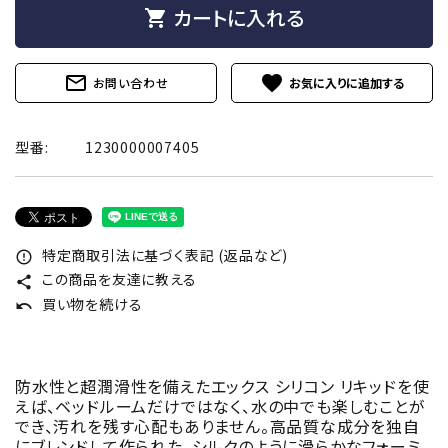
カートに入れる
shopping_cart
mail_outline
favorite
お問い合わせ
型番:
1230000007405
特定商取引法に基づく表記 (返品など)
error_outline
この商品を友達に教える
share
買い物を続ける
undo
防水性と超潤滑性を備えたエックス シリコン リキッドを使
えば、ベッドルームだけではなく、水の中でも楽しむことが
でき、汚れを残す心配もありません。高品質な成分を独自
にブレンドして作られた、シルクのように滑らかなフォーミ