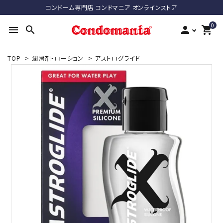
コンドーム専門店 コンドマニア オンラインストア
0
menu
search
person
shopping_cart
TOP
>
潤滑剤・ローション
>
アストログライド
search
ACCOUNT MENU
ようこそ ゲスト 様
meeting_room
person
ログイン
新規会員登録
最近チェックした商品
コンドーム