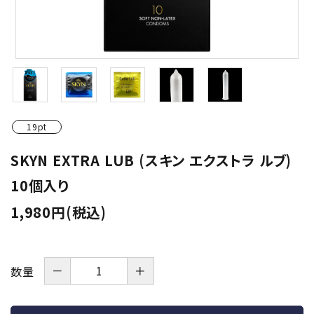
潤滑剤・ローション
衛生用品
アパレル
雑貨
19pt
セルフプレジャー
SKYN EXTRA LUB (スキン エクストラ ルブ)
10個入り
コスメ
1,980円(税込)
サポートグッズ
サプリメント・ドリンク
－
＋
数量
店舗案内