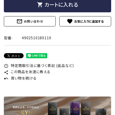
カートに入れる
shopping_cart
mail_outline
favorite
お問い合わせ
型番:
4902510180110
特定商取引法に基づく表記 (返品など)
error_outline
この商品を友達に教える
share
買い物を続ける
undo