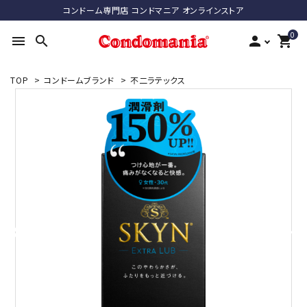
コンドーム専門店 コンドマニア オンラインストア
0
menu
search
person
shopping_cart
TOP
>
コンドームブランド
>
不二ラテックス
search
ACCOUNT MENU
ようこそ ゲスト 様
meeting_room
person
ログイン
新規会員登録
最近チェックした商品
コンドーム