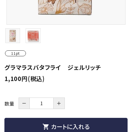
潤滑剤・ローション
衛生用品
アパレル
雑貨
11pt
セルフプレジャー
グラマラスバタフライ ジェルリッチ
1,100円(税込)
コスメ
サポートグッズ
－
＋
数量
サプリメント・ドリンク
店舗案内
カートに入れる
shopping_cart