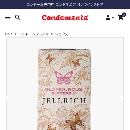
コンドーム専門店 コンドマニア オンラインストア
0
menu
search
person
shopping_cart
TOP
>
コンドームブランド
>
ジェクス
search
ACCOUNT MENU
ようこそ ゲスト 様
meeting_room
person
ログイン
新規会員登録
最近チェックした商品
コンドーム