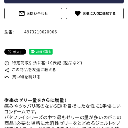
mail_outline
favorite
お問い合わせ
型番:
4973210020006
特定商取引法に基づく表記 (返品など)
error_outline
この商品を友達に教える
share
買い物を続ける
undo
従来のゼリー量をさらに増量！
痛みやツッパリ感のないSEXを目指した女性に1番優しい
コンドームです。
バタフライシリーズの中で最もゼリーの量が多いのがこの
商品！必要な場所に水溶性ゼリーをとどめるジェルトップ