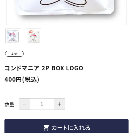
潤滑剤・ローション
衛生用品
アパレル
雑貨
4pt
セルフプレジャー
コンドマニア 2P BOX LOGO
400円(税込)
コスメ
サポートグッズ
－
＋
数量
サプリメント・ドリンク
店舗案内
カートに入れる
shopping_cart