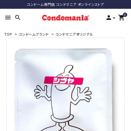
コンドーム専門店 コンドマニア オンラインストア
0
menu
search
person
shopping_cart
TOP
>
コンドームブランド
>
コンドマニアオリジナル
search
ACCOUNT MENU
ようこそ ゲスト 様
meeting_room
person
ログイン
新規会員登録
最近チェックした商品
コンドーム