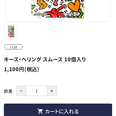
潤滑剤・ローション
衛生用品
アパレル
雑貨
11pt
セルフプレジャー
キース・へリング スムース 10個入り
1,100円(税込)
コスメ
サポートグッズ
－
＋
数量
サプリメント・ドリンク
店舗案内
カートに入れる
shopping_cart