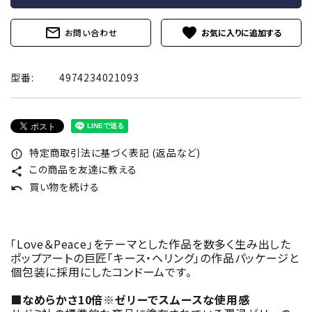
mail_outline
favorite
お問い合わせ
型番:
4974234021093
特定商取引法に基づく表記 (返品など)
error_outline
この商品を友達に教える
share
買い物を続ける
undo
「Love＆Peace」をテーマとした作品を数多く生み出した
ポップアートの巨匠「キース・ヘリング」の作品パッケージと
個包装に採用にしたコンドームです。
■なめらかさ10倍※ゼリーでスムースな使用感