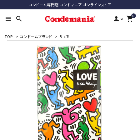
コンドーム専門店 コンドマニア オンラインストア
0
menu
search
person
shopping_cart
TOP
>
コンドームブランド
>
サガミ
search
ACCOUNT MENU
ようこそ ゲスト 様
meeting_room
person
ログイン
新規会員登録
最近チェックした商品
コンドーム