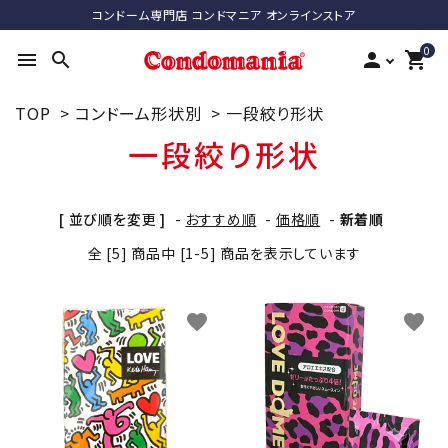
コンドーム専門店 コンドマニア オンラインストア
0
menu
search
person
shopping_cart
TOP
>
コンドーム形状別
>
一段絞り形状
search
一段絞り形状
ACCOUNT MENU
[ 並び順を変更 ]
-
おすすめ順
-
価格順
-
新着順
ようこそ ゲスト 様
全 [5] 商品中 [1-5] 商品を表示しています
meeting_room
person
ログイン
新規会員登録
favorite
favorite
最近チェックした商品
コンドーム