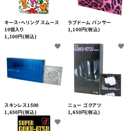
潤滑剤・ローション
衛生用品
キース・へリング スムース
ラブドーム パンサー
10個入り
1,100円(税込)
アパレル
1,100円(税込)
favorite
favorite
雑貨
セルフプレジャー
コスメ
サポートグッズ
スキンレス1500
ニュー ゴクアツ
サプリメント・ドリンク
1,650円(税込)
1,650円(税込)
favorite
店舗案内